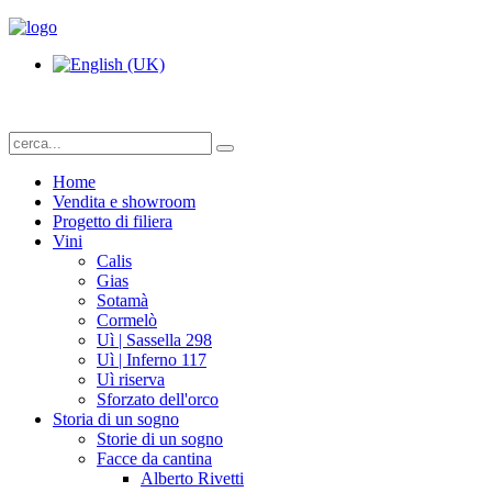
Home
Vendita e showroom
Progetto di filiera
Vini
Calis
Gias
Sotamà
Cormelò
Uì | Sassella 298
Uì | Inferno 117
Uì riserva
Sforzato dell'orco
Storia di un sogno
Storie di un sogno
Facce da cantina
Alberto Rivetti