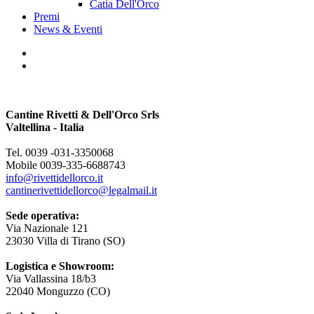
Catia Dell'Orco
Premi
News & Eventi
Cantine Rivetti & Dell'Orco Srls
Valtellina - Italia
Tel. 0039 -031-3350068
Mobile 0039-335-6688743
info@rivettidellorco.it
cantinerivettidellorco@legalmail.it
Sede operativa:
Via Nazionale 121
23030 Villa di Tirano (SO)
Logistica e Showroom:
Via Vallassina 18/b3
22040 Monguzzo (CO)