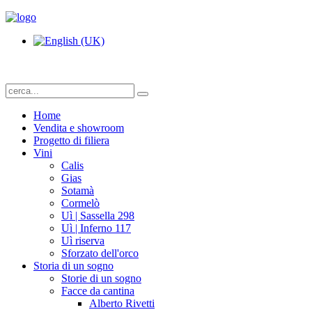
Home
Vendita e showroom
Progetto di filiera
Vini
Calis
Gias
Sotamà
Cormelò
Uì | Sassella 298
Uì | Inferno 117
Uì riserva
Sforzato dell'orco
Storia di un sogno
Storie di un sogno
Facce da cantina
Alberto Rivetti