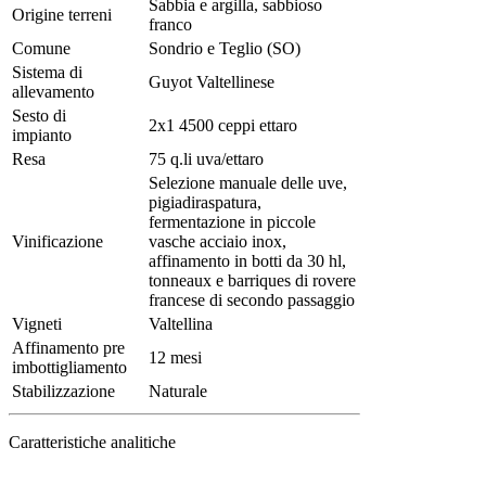
Sabbia e argilla, sabbioso
Origine terreni
franco
Comune
Sondrio e Teglio (SO)
Sistema di
Guyot Valtellinese
allevamento
Sesto di
2x1 4500 ceppi ettaro
impianto
Resa
75 q.li uva/ettaro
Selezione manuale delle uve,
pigiadiraspatura,
fermentazione in piccole
Vinificazione
vasche acciaio inox,
affinamento in botti da 30 hl,
tonneaux e barriques di rovere
francese di secondo passaggio
Vigneti
Valtellina
Affinamento pre
12 mesi
imbottigliamento
Stabilizzazione
Naturale
Caratteristiche analitiche